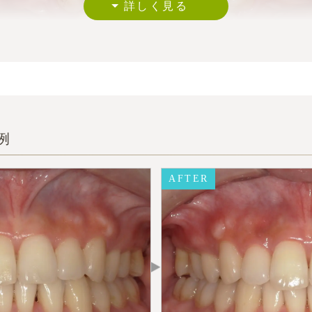
例
AFTER
AFTER