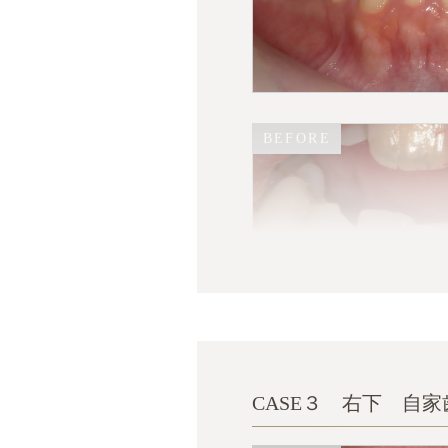
BEFORE
BEFORE
CASE３ 右下 自