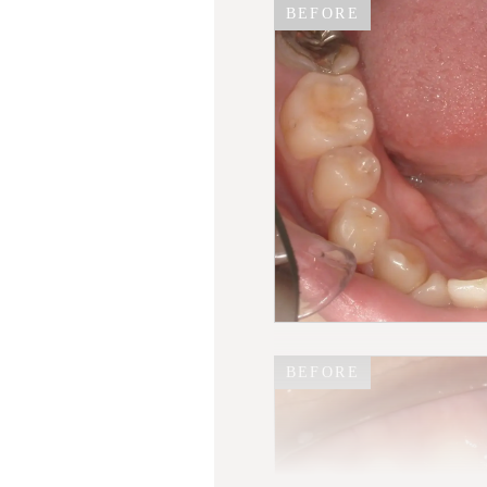
BEFORE
患者情報
BEFORE
治療期間
治療費
治療内容
リスクと副作用
BEFORE
BEFORE