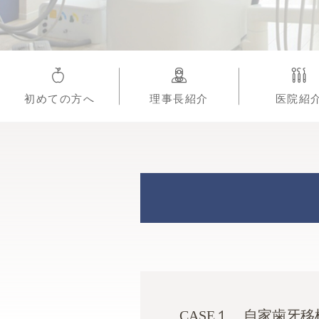
初めての方へ
理事長紹介
医院紹
CASE１ 自家歯牙移