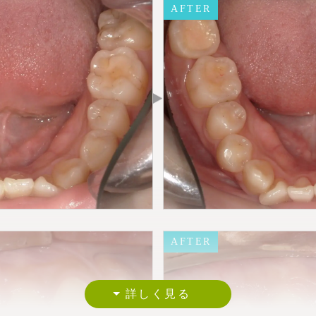
AFTER
30代女性
AFTER
約3か月
88,000円（税込）
歯茎が下がり、歯根が見えてしまっている部分に、歯茎
の部分を被覆しています。
外科処置のため、術後、出血や腫れが何日か続くことが
AFTER
AFTER